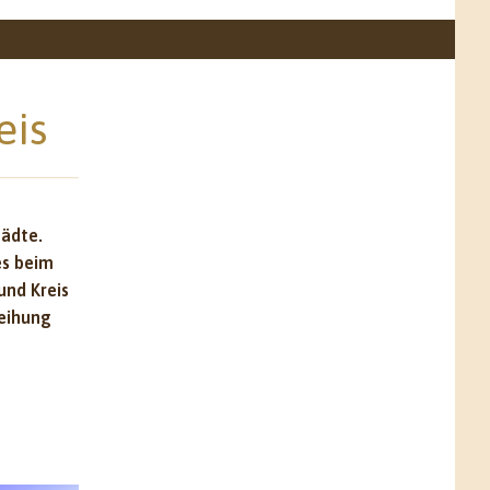
eis
tädte.
es beim
und Kreis
leihung