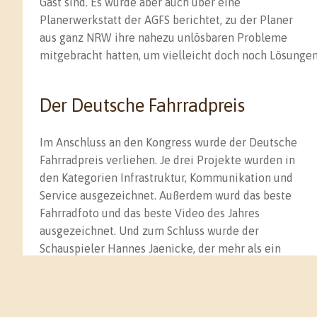
Gast sind. Es wurde aber auch über eine
Planerwerkstatt der AGFS berichtet, zu der Planer
aus ganz NRW ihre nahezu unlösbaren Probleme
mitgebracht hatten, um vielleicht doch noch Lösungen
Der Deutsche Fahrradpreis
Im Anschluss an den Kongress wurde der Deutsche
Fahrradpreis verliehen. Je drei Projekte wurden in
den Kategorien Infrastruktur, Kommunikation und
Service ausgezeichnet. Außerdem wurd das beste
Fahrradfoto und das beste Video des Jahres
ausgezeichnet. Und zum Schluss wurde der
Schauspieler Hannes Jaenicke, der mehr als ein
halbes Dutzend Räder besitzt, als
fahrradfreundlichste Persönlichkeit ausgezeichnet. F