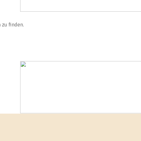
 zu finden.
ür mich ein langer Tag mit einer spannenden Moderation.