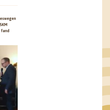
 deswegen
 SKM
, fand