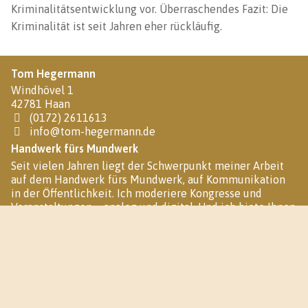
Kriminalitätsentwicklung vor. Überraschendes Fazit: Die
Kriminalität ist seit Jahren eher rückläufig.
Tom Hegermann
Windhövel 1
42781 Haan
(0172) 2611613
info@tom-hegermann.de
Handwerk fürs Mundwerk
Seit vielen Jahren liegt der Schwerpunkt meiner Arbeit
auf dem Handwerk fürs Mundwerk, auf Kommunikation
in der Öffentlichkeit. Ich moderiere Kongresse und
Veranstaltungen – analog und digital. Und ich biete Ihnen
ein umfangreiches Angebot an Seminaren und Webinaren
an.
Soziale Netzwerke
Sie finden mich auch in folgenden Sozialen Netzwerken: