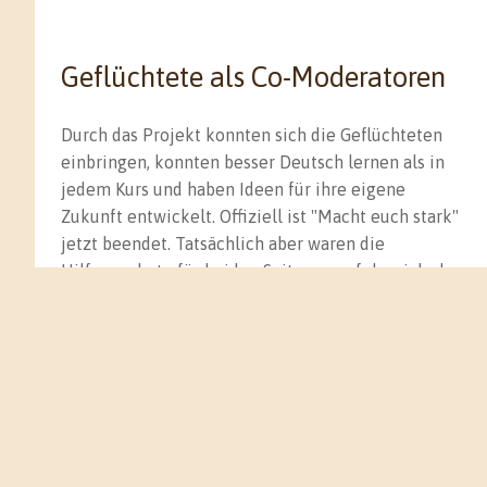
Geflüchtete als Co-Moderatoren
Durch das Projekt konnten sich die Geflüchteten
einbringen, konnten besser Deutsch lernen als in
jedem Kurs und haben Ideen für ihre eigene
Zukunft entwickelt. Offiziell ist "Macht euch stark"
jetzt beendet. Tatsächlich aber waren die
Hilfsangebote für beiden Seiten so erfolgreich, dass
das Projekt vom kommenden Jahr an ehrenamtlich
weitergeführt wird. Von AWO-Mitarbeitern und von
Geflüchteten. Moderiert habe ich die Veranstaltung
übrigens nicht alleine. Zwei syrische Co-
Moderatoren haben mich unterstützt: Media Bijo
und Walid Moustafa.