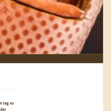
n lag es
 der