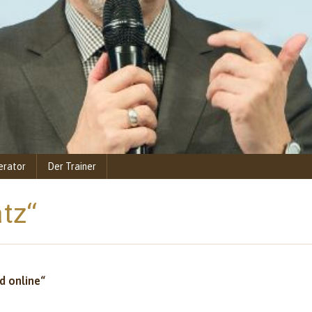
erator
Der Trainer
atz“
d online“