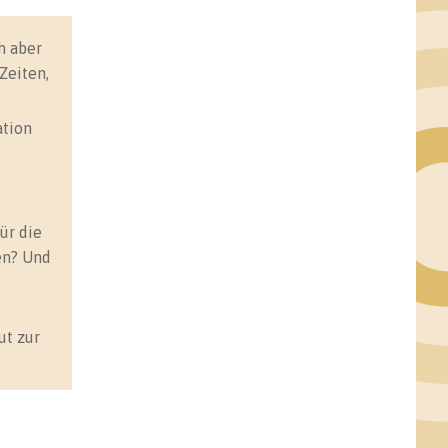
h aber
Zeiten,
ation
ür die
en? Und
ut zur