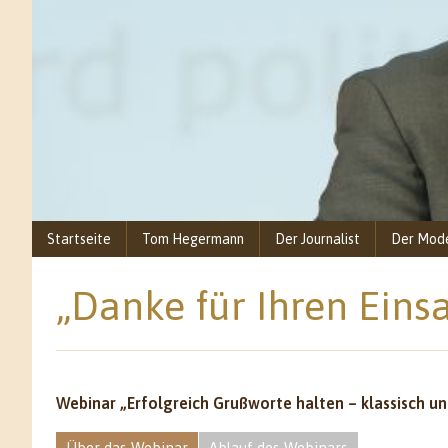
Startseite
Tom Hegermann
Der Journalist
Der Mod
„Danke für Ihren Eins
Webinar „Erfolgreich Grußworte halten – klassisch un
Über das Webinar
Ablauf des Webinars