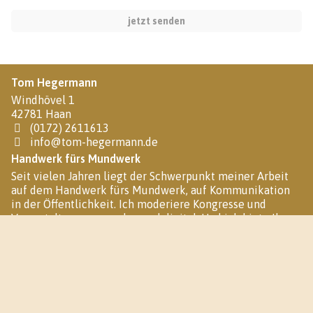
Tom Hegermann
Windhövel 1
42781 Haan
(0172) 2611613
info@tom-hegermann.de
Handwerk fürs Mundwerk
Seit vielen Jahren liegt der Schwerpunkt meiner Arbeit
auf dem Handwerk fürs Mundwerk, auf Kommunikation
in der Öffentlichkeit. Ich moderiere Kongresse und
Veranstaltungen – analog und digital. Und ich biete Ihnen
ein umfangreiches Angebot an Seminaren und Webinaren
an.
Soziale Netzwerke
Sie finden mich auch in folgenden Sozialen Netzwerken: